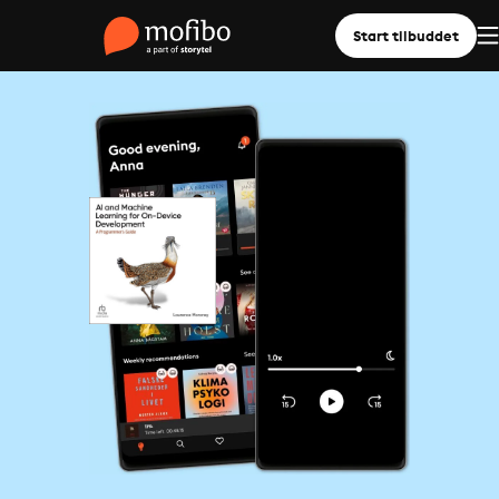
Start tilbuddet