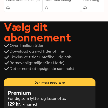
in Software and
Learning and Data
Cloud
Systems
Career
Vælg dit
abonnement
Over 1 million titler
Download og nyd titler offline
Eksklusive titler + Mofibo Originals
Børnevenligt miljø (Kids Mode)
Det er nemt at opsige når som helst
Den mest populære
Premium
For dig som lytter og læser ofte.
129 kr.
/måned