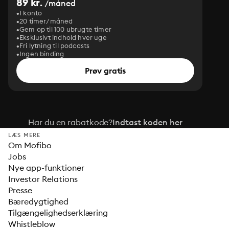
89 kr.
/måned
1 konto
20 timer/måned
Gem op til 100 ubrugte timer
Eksklusivt indhold hver uge
Fri lytning til podcasts
Ingen binding
Prøv gratis
Har du en rabatkode?
Indtast koden her
LÆS MERE
Om Mofibo
Jobs
Nye app-funktioner
Investor Relations
Presse
Bæredygtighed
Tilgængelighedserklæring
Whistleblow