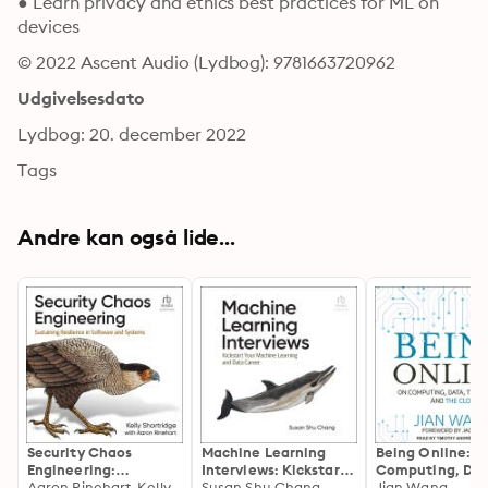
● Learn privacy and ethics best practices for ML on 
devices
© 2022 Ascent Audio (Lydbog): 9781663720962
Udgivelsesdato
Lydbog: 20. december 2022
Tags
Andre kan også lide...
Security Chaos
Machine Learning
Being Online: O
Engineering:
Interviews: Kickstart
Computing, Dat
Sustaining Resilience
Aaron Rinehart, Kelly Shortridge
Your Machine
Susan Shu Chang
Internet, and t
Jian Wang