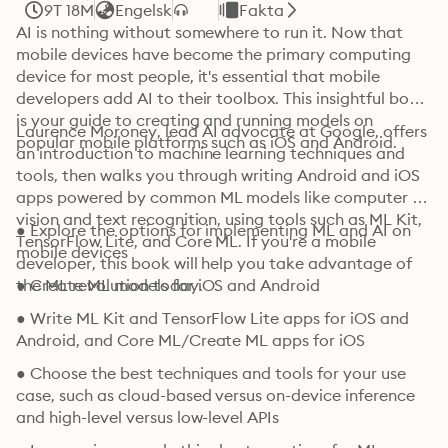
9T 18M
Engelsk
Fakta
AI is nothing without somewhere to run it. Now that 
mobile devices have become the primary computing 
device for most people, it's essential that mobile 
developers add AI to their toolbox. This insightful book 
is your guide to creating and running models on 
Laurence Moroney, lead AI advocate at Google, offers 
popular mobile platforms such as iOS and Android.
an introduction to machine learning techniques and 
tools, then walks you through writing Android and iOS 
apps powered by common ML models like computer 
vision and text recognition, using tools such as ML Kit, 
● Explore the options for implementing ML and AI on 
TensorFlow Lite, and Core ML. If you're a mobile 
mobile devices
developer, this book will help you take advantage of 
the ML revolution today.
● Create ML models for iOS and Android
● Write ML Kit and TensorFlow Lite apps for iOS and 
Android, and Core ML/Create ML apps for iOS
● Choose the best techniques and tools for your use 
case, such as cloud-based versus on-device inference 
and high-level versus low-level APIs