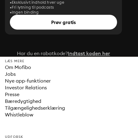
Eksklusivt indhold hver uge
Fri lytning til podcasts
Ingen binding
Prøv gratis
Har du en rabatkode?
Indtast koden her
LÆS MERE
Om Mofibo
Jobs
Nye app-funktioner
Investor Relations
Presse
Bæredygtighed
Tilgængelighedserklæring
Whistleblow
UDFORSK