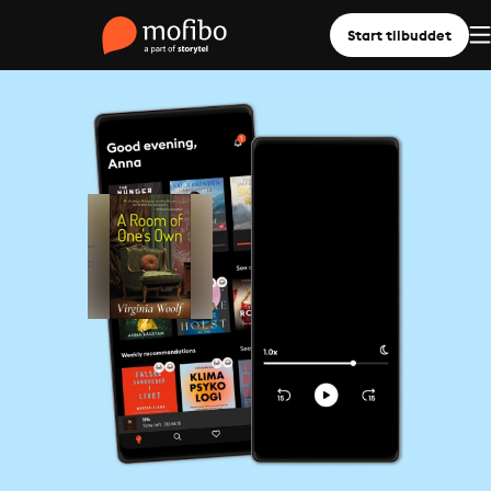
Start tilbuddet