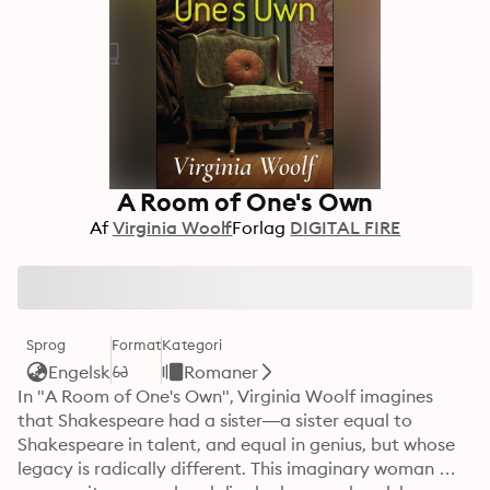
A Room of One's Own
Af
Virginia Woolf
Forlag
DIGITAL FIRE
Sprog
Format
Kategori
Engelsk
Romaner
In "A Room of One's Own", Virginia Woolf imagines 
that Shakespeare had a sister—a sister equal to 
Shakespeare in talent, and equal in genius, but whose 
legacy is radically different. This imaginary woman 