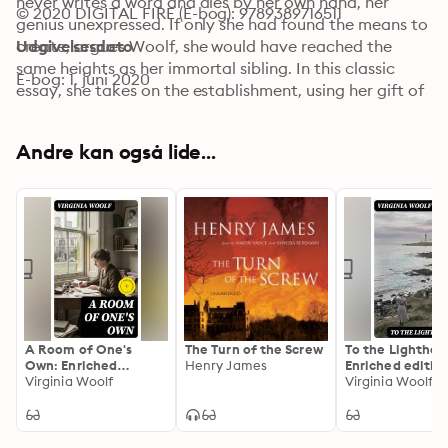
never writes a word and dies by her own hand, her 
© 2020 DIGITAL FIRE (E-bog): 9789389716511
genius unexpressed. If only she had found the means to 
create, argues Woolf, she would have reached the 
Udgivelsesdato
same heights as her immortal sibling. In this classic 
E-bog: 1. juni 2020
essay, she takes on the establishment, using her gift of 
language to dissect the world around her and give 
voice to those who are without. Her message is a 
Andre kan også lide...
simple one—women must have a fixed income and a 
room of their own in order to have the freedom to 
create. Woolf's blazing polemic on female creativity, 
the role of the writer, and the silent fate of 
Shakespeare's imaginary sister remains a powerful 
reminder of a woman's need for financial independence 
and intellectual freedom.
A Room of One's
The Turn of the Screw
To the Lighthou
Own: Enriched
Henry James
Enriched edition
edition.
Virginia Woolf
Virginia Woolf