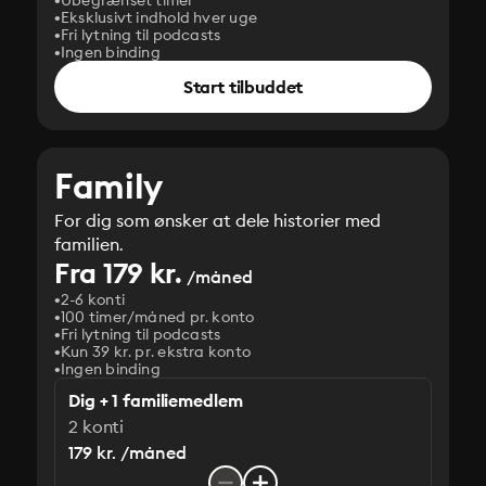
Ubegrænset timer
Eksklusivt indhold hver uge
Fri lytning til podcasts
Ingen binding
Start tilbuddet
Family
For dig som ønsker at dele historier med
familien.
Fra 179 kr.
/måned
2-6 konti
100 timer/måned pr. konto
Fri lytning til podcasts
Kun 39 kr. pr. ekstra konto
Ingen binding
Dig + 1 familiemedlem
2 konti
179 kr. /måned