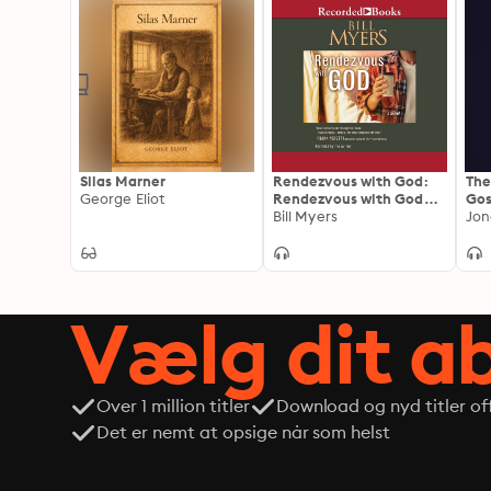
Silas Marner
Rendezvous with God:
The
George Eliot
Rendezvous with God
Gos
Volume One
Bill Myers
Wor
Jon
Vælg dit 
Over 1 million titler
Download og nyd titler off
Det er nemt at opsige når som helst