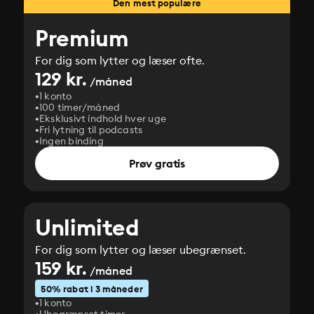
Den mest populære
Premium
For dig som lytter og læser ofte.
129 kr.
/måned
1 konto
100 timer/måned
Eksklusivt indhold hver uge
Fri lytning til podcasts
Ingen binding
Prøv gratis
Unlimited
For dig som lytter og læser ubegrænset.
159 kr.
/måned
50% rabat i 3 måneder
1 konto