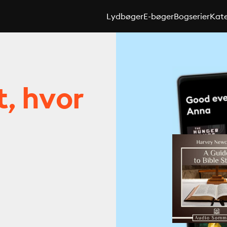
Lydbøger
E-bøger
Bogserier
Kate
t, hvor