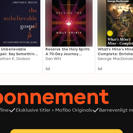
 Unbelievable
Receive the Holy Spirit:
What's Mine's Min
pel: Say Something
A 70-Day Journey
Complete: Enrich
th Believing
athan K. Dodson
through the Scriptures
Dan Wilt
edition. Exploring 
George MacDonal
Dark Depths of Gr
and Power in the
Scottish Highland
abonnement
line
Eksklusive titler + Mofibo Originals
Børnevenligt mi