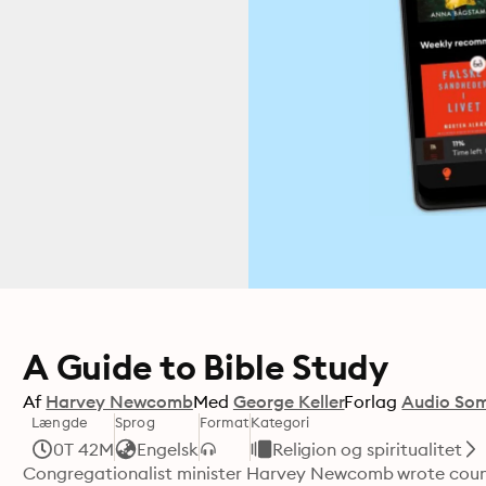
A Guide to Bible Study
Af
Harvey Newcomb
Med
George Keller
Forlag
Audio Som
Længde
Sprog
Format
Kategori
0T 42M
Engelsk
Religion og spiritualitet
Congregationalist minister Harvey Newcomb wrote countle