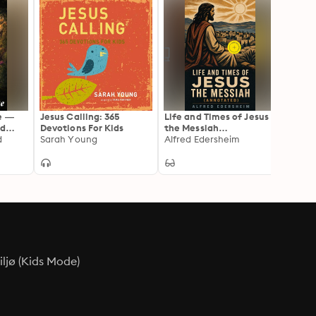
e —
Jesus Calling: 365
Life and Times of Jesus
The P
ed
Devotions For Kids
the Messiah
Disce
the
d
Sarah Young
(Annotated): Enriched
Alfred Edersheim
and th
Millar
eed
Edition. New Testament
Age
Background, Second
s
Temple Judaism, and
the Historical Context
of the Gospels
ljø (Kids Mode)