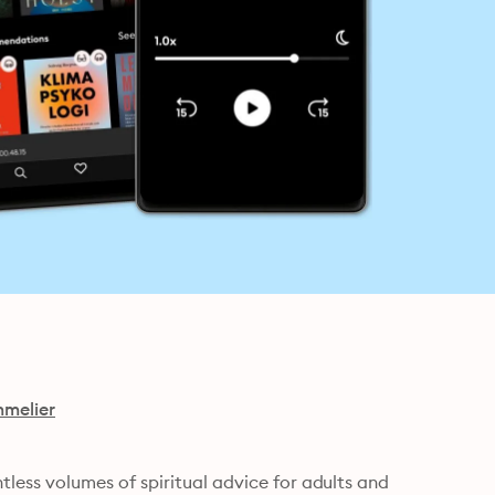
melier
ss volumes of spiritual advice for adults and 