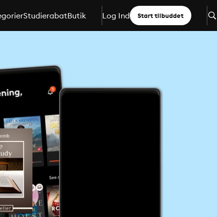
gorier
Studierabat
Butik
Log Ind
Start tilbuddet