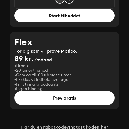
Start tilbuddet
Flex
For dig som vil prøve Mofibo.
89 kr.
/måned
1 konto
20 timer/måned
Gem op til 100 ubrugte timer
Eksklusivt indhold hver uge
Fri lytning til podcasts
Ingen binding
Prøv gratis
Har du en rabatkode?
Indtast koden her