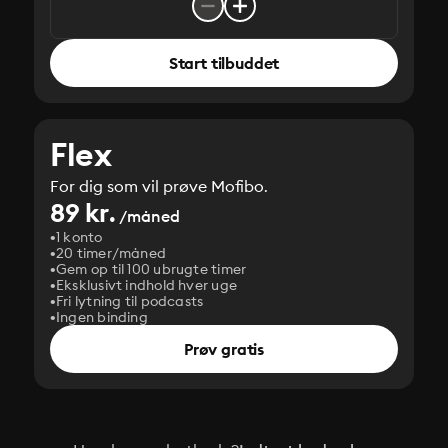
Start tilbuddet
Flex
For dig som vil prøve Mofibo.
89 kr.
/måned
1 konto
20 timer/måned
Gem op til 100 ubrugte timer
Eksklusivt indhold hver uge
Fri lytning til podcasts
Ingen binding
Prøv gratis