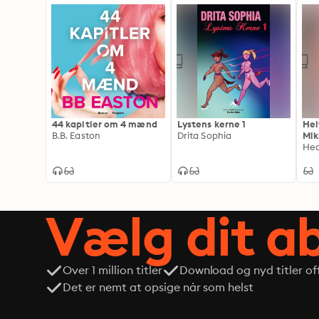
44 kapitler om 4 mænd
Lystens kerne 1
Hel
B.B. Easton
Drita Sophia
Mik
Hed
Vælg dit 
Over 1 million titler
Download og nyd titler off
Det er nemt at opsige når som helst