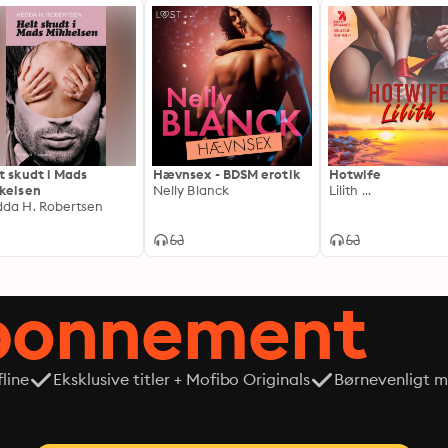
t skudt i Mads
Hævnsex - BDSM erotik
Hotwife
kelsen
Nelly Blanck
Lilith ...
da H. Robertsen
abonnement
line
Eksklusive titler + Mofibo Originals
Børnevenligt mi