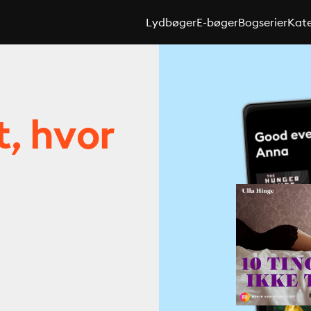
Lydbøger
E-bøger
Bogserier
Kate
t, hvor