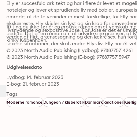
Elly er succesfuld arkitekt og har i flere år levet et magel
hotelejer og lever et sprudlende liv med bobler, europæis
område, at de to veninder er mest forskellige, for Elly ha
ekskæreste. Elly skjuler sin lyst og sin krop for omverden
10 ting du ikke tør er en erotisk roman om et venskab mel
livsnydende og sexpositive Jose. For Jose er det er umuligt
bedste. Det er en roman om at udvide sine grænser, at lytt
verden af flirt, grænsesøgning og den lækre sex, hun fortje
kinky København.
sexede situationer, der skal ændre Ellys liv. Elly har ét v
© 2023 North Audio Publishing (Lydbog): 9788775714261
© 2023 North Audio Publishing (E-bog): 9788775715947
Udgivelsesdato
Lydbog: 14. februar 2023
E-bog: 21. februar 2023
Tags
Moderne romance
Dungeon / kluberotik
Danmark
Relationer
Kærli