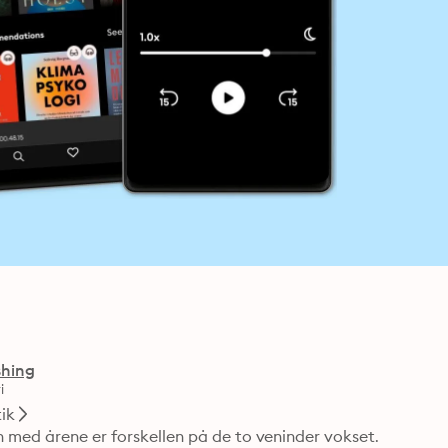
shing
i
ik
 med årene er forskellen på de to veninder vokset. 