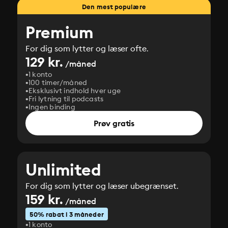
Den mest populære
Premium
For dig som lytter og læser ofte.
129 kr.
/måned
1 konto
100 timer/måned
Eksklusivt indhold hver uge
Fri lytning til podcasts
Ingen binding
Prøv gratis
Unlimited
For dig som lytter og læser ubegrænset.
159 kr.
/måned
50% rabat i 3 måneder
1 konto