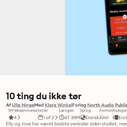
10 ting du ikke tør
Af
Ulla Hinge
Med
Klara Winkel
Forlag
North Audio Publi
199 Bedømmelse
Serier
Længde
Sprog
Format
Kategor
4
1 af 2
6T 38M
Dansk
Erot
Elly og Jose har været bedste veninder siden studiet, men