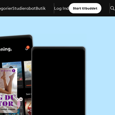
gorier
Studierabat
Butik
Log Ind
Start tilbuddet