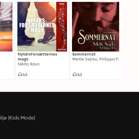
Nytårsforsætternes
Sommernat
En Mis
magt
Mette Sejrbo, Philippa Phi
BDSM 
Nikita Ravn
ljø (Kids Mode)