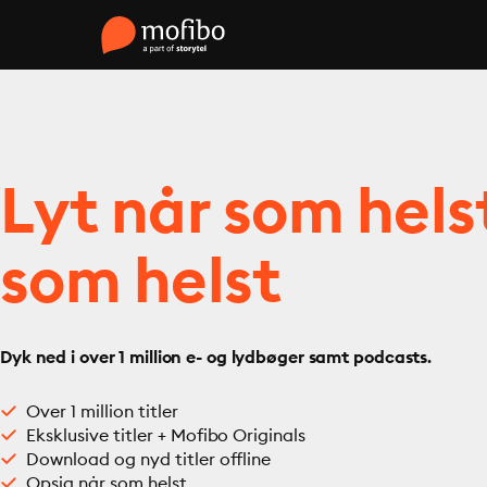
Lyt når som hels
som helst
Dyk ned i over 1 million e- og lydbøger samt podcasts.
Over 1 million titler
Eksklusive titler + Mofibo Originals
Download og nyd titler offline
Opsig når som helst