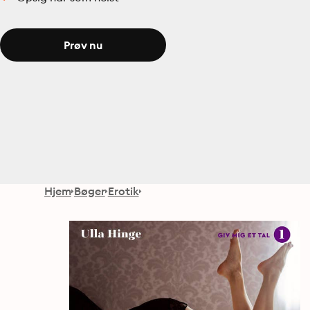
Prøv nu
Hjem
Bøger
Erotik