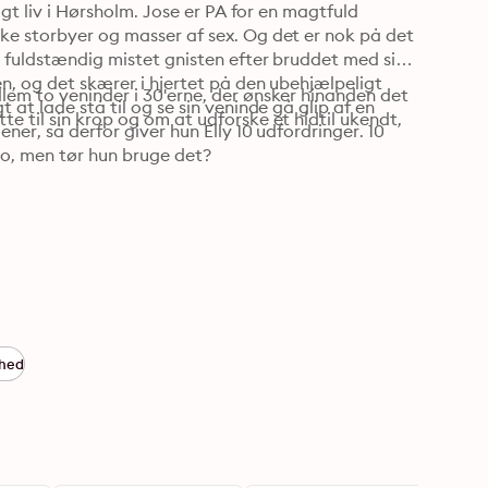
igt liv i Hørsholm. Jose er PA for en magtfuld 
ke storbyer og masser af sex. Og det er nok på det 
r fuldstændig mistet gnisten efter bruddet med sin 
en, og det skærer i hjertet på den ubehjælpeligt 
lem to veninder i 30'erne, der ønsker hinanden det 
 at lade stå til og se sin veninde gå glip af en 
e til sin krop og om at udforske et hidtil ukendt, 
ner, så derfor giver hun Elly 10 udfordringer. 10 
eto, men tør hun bruge det?
ghed