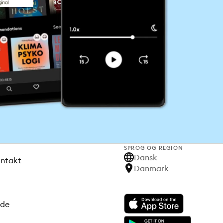
SPROG OG REGION
Dansk
ontakt
Danmark
ode