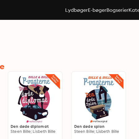
Lydbøger
E-bøger
Bogserier
Kate
le
Den døde diplomat
Den døde spion
Steen Bille; Lisbeth Bille
Steen Bille; Lisbeth Bille