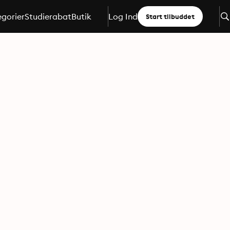
gorier
Studierabat
Butik
Log Ind
Start tilbuddet