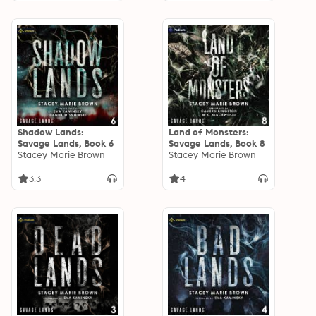
Shadow Lands:
Land of Monsters:
Savage Lands, Book 6
Savage Lands, Book 8
Stacey Marie Brown
Stacey Marie Brown
3.3
4