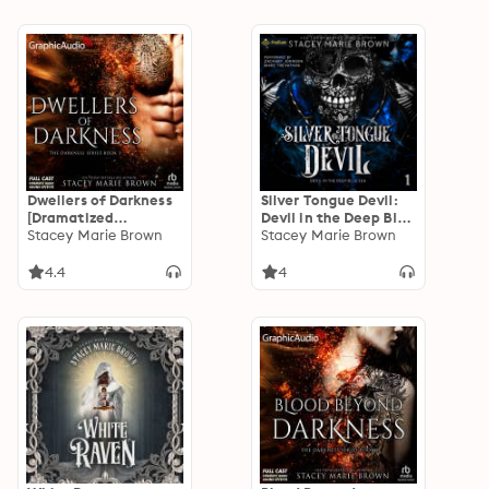
Dwellers of Darkness
Silver Tongue Devil:
[Dramatized
Devil in the Deep Blue
Adaptation]:
Stacey Marie Brown
Sea, Book 1
Stacey Marie Brown
Darkness 3
4.4
4