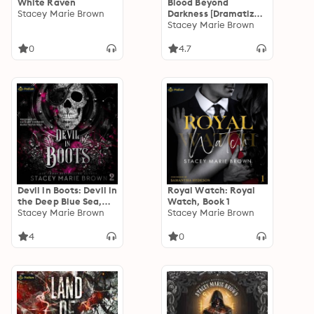
White Raven
Blood Beyond
Stacey Marie Brown
Darkness [Dramatized
Adaptation]:
Stacey Marie Brown
Darkness 4
0
4.7
Devil in Boots: Devil in
Royal Watch: Royal
the Deep Blue Sea,
Watch, Book 1
Book 2
Stacey Marie Brown
Stacey Marie Brown
4
0