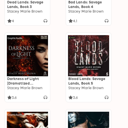
Dead Lands: Savage
Bad Lands: Savage
Lands, Book 3
Lands, Book 4
Stacey Marie Brown
Stacey Marie Brown
4
4.1
Darkness of Light
Blood Lands: Savage
[Dramatized
Lands, Book 5
Adaptation]:
Stacey Marie Brown
Stacey Marie Brown
Darkness 1
3.6
3.6