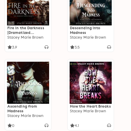
Fire in the Darkness
Descending into
[Dramatized
Madness
Adaptation]:
Stacey Marie Brown
Stacey Marie Brown
Darkness 2
3.9
3.5
Ascending from
How the Heart Breaks
Madness
Stacey Marie Brown
Stacey Marie Brown
0
4.1