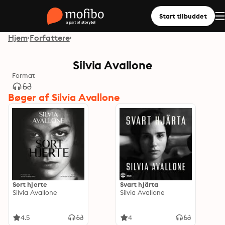
Start tilbuddet
Hjem
Forfattere
Silvia Avallone
Format
Bøger af Silvia Avallone
Sort hjerte
Svart hjärta
Silvia Avallone
Silvia Avallone
4.5
4