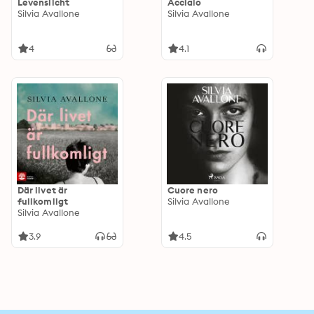
Levenslicht
Acciaio
Silvia Avallone
Silvia Avallone
4
4.1
Där livet är
Cuore nero
fullkomligt
Silvia Avallone
Silvia Avallone
3.9
4.5