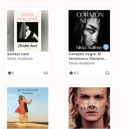
Donker hart
Corazón negro: El
Silvia Avallone
fenómeno literario
del año en Italia
Silvia Avallone
(Premio Elsa Morante)
5
4.3