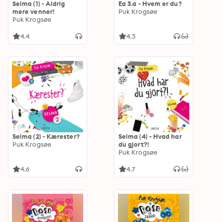
Selma (1) - Aldrig
Ea 3.a - Hvem er du?
mere venner!
Puk Krogsøe
Puk Krogsøe
4.4
4.3
Selma (2) - Kærester?
Selma (4) - Hvad har
Puk Krogsøe
du gjort?!
Puk Krogsøe
4.6
4.7