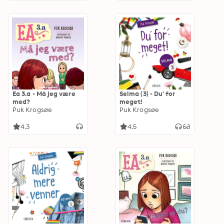
Ea 3.a - Må jeg være
Selma (3) - Du' for
med?
meget!
Puk Krogsøe
Puk Krogsøe
4.3
4.5