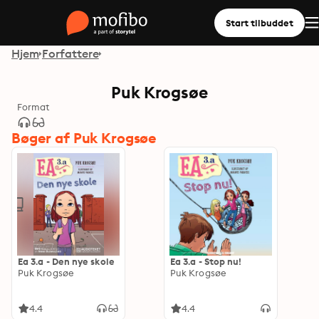
Start tilbuddet
Hjem
Forfattere
Puk Krogsøe
Format
Bøger af Puk Krogsøe
Ea 3.a - Den nye skole
Ea 3.a - Stop nu!
Puk Krogsøe
Puk Krogsøe
4.4
4.4