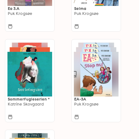
Ea 3.A
Selma
Puk Krogsøe
Puk Krogsøe
Sommerfugleserien *
EA-3A
Katrine Skovgaard
Puk Krogsøe