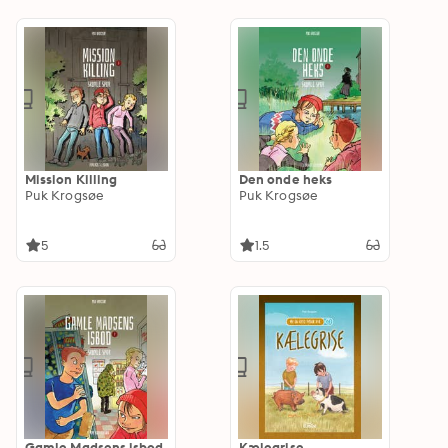
Mission Killing
Den onde heks
Puk Krogsøe
Puk Krogsøe
5
1.5
Gamle Madsens isbod
Kælegrise