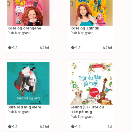
Rose og drengene
Rose og Zainab
Puk Krogsøe
Puk Krogsøe
4.2
4.3
Bare lad mig være
Selma (5) - Tror du
Puk Krogsøe
ikke på mig
Puk Krogsøe
4.3
4.8