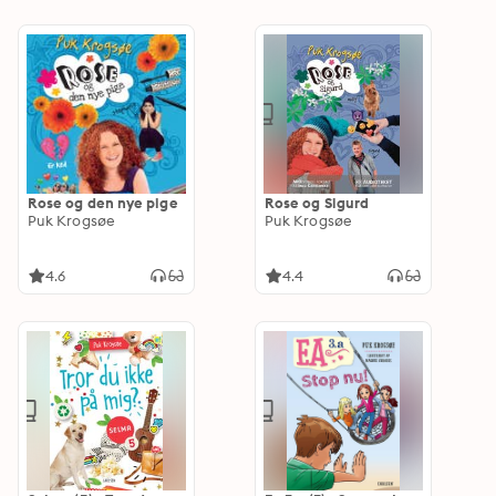
Rose og den nye pige
Rose og Sigurd
Puk Krogsøe
Puk Krogsøe
4.6
4.4