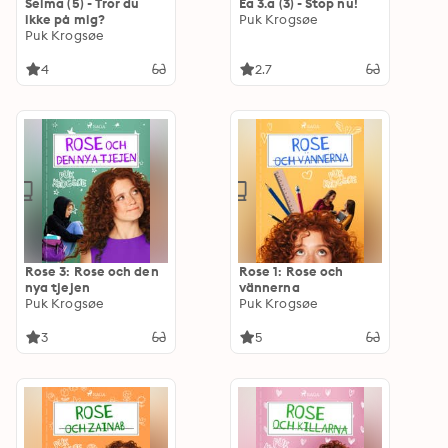
Selma (5) - Tror du
Ea 3.a (3) - Stop nu!
ikke på mig?
Puk Krogsøe
Puk Krogsøe
4
2.7
Rose 3: Rose och den
Rose 1: Rose och
nya tjejen
vännerna
Puk Krogsøe
Puk Krogsøe
3
5