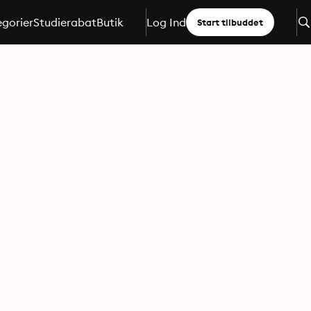
gorier
Studierabat
Butik
Log Ind
Start tilbuddet