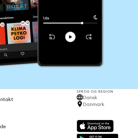
SPROG OG REGION
Dansk
ontakt
Danmark
ode