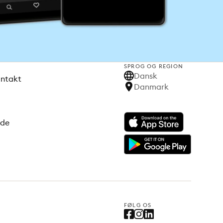
SPROG OG REGION
Dansk
ontakt
Danmark
ode
FØLG OS