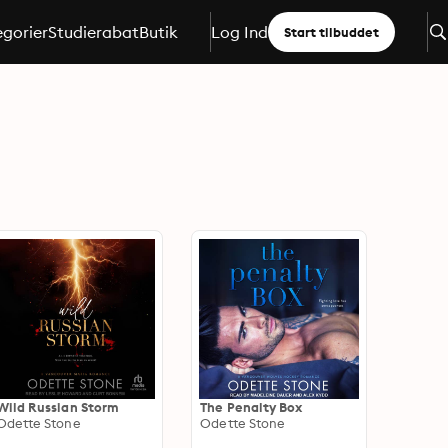
gorier
Studierabat
Butik
Log Ind
Start tilbuddet
Wild Russian Storm
The Penalty Box
Odette Stone
Odette Stone