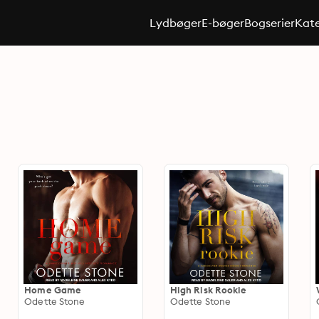
Lydbøger
E-bøger
Bogserier
Kate
Home Game
High Risk Rookie
Odette Stone
Odette Stone