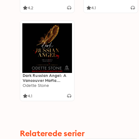
4.2
4.1
Dark Russian Angel: A
Vancouver Mafia
Romance
Odette Stone
4.1
Relaterede serier