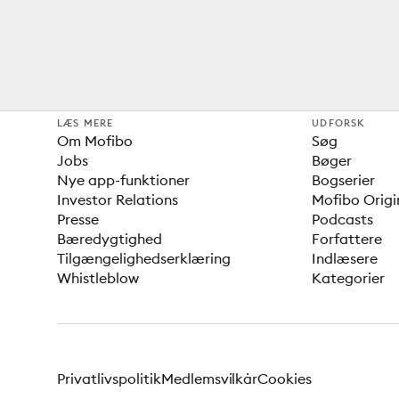
LÆS MERE
UDFORSK
Om Mofibo
Søg
Jobs
Bøger
Nye app-funktioner
Bogserier
Investor Relations
Mofibo Origi
Presse
Podcasts
Bæredygtighed
Forfattere
Tilgængelighedserklæring
Indlæsere
Whistleblow
Kategorier
Privatlivspolitik
Medlemsvilkår
Cookies