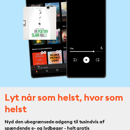
Lyt når som helst, hvor som
helst
Nyd den ubegrænsede adgang til tusindvis af
spændende e- og lydbøger - helt gratis