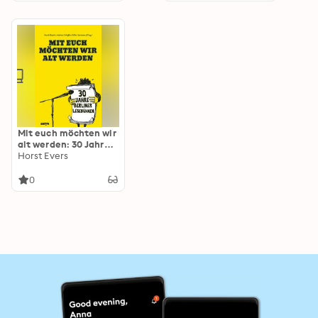
Mit euch möchten wir
alt werden: 30 Jahre
Berliner Lesebühnen
Horst Evers
0