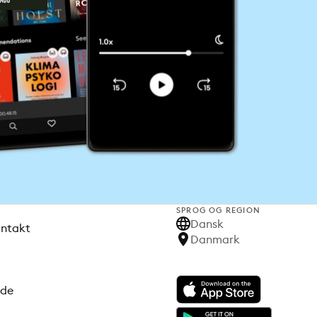
SPROG OG REGION
Dansk
ontakt
Danmark
ode