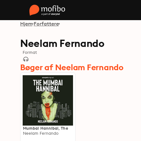
Hjem
Forfattere
Neelam Fernando
Format
Bøger af Neelam Fernando
Mumbai Hannibal, The
Neelam Fernando