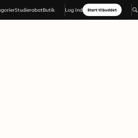
gorier
Studierabat
Butik
Log Ind
Start tilbuddet