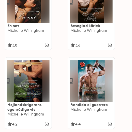
Én nat
Beseglad kärlek
Michelle Willingham
Michelle Willingham
3.8
3.6
Højlandskrigerens
Rendida al guerrero
egenrådige viv
Michelle Willingham
Michelle Willingham
4.2
4.4