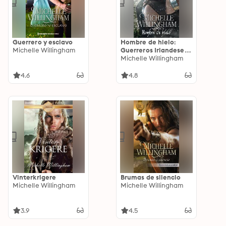
Guerrero y esclavo
Hombre de hielo:
Michelle Willingham
Guerreros Irlandeses
(1)
Michelle Willingham
4.6
4.8
Vinterkrigere
Brumas de silencio
Michelle Willingham
Michelle Willingham
3.9
4.5