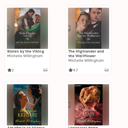
Stolen by the Viking
The Highlander and
Michelle Willingham
the Wallflower
Michelle Willingham
2
4.7
Att tämja en krigare
I krigarens famn