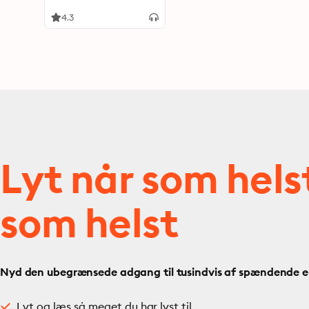
4.3
Lyt når som hels
som helst
Nyd den ubegrænsede adgang til tusindvis af spændende e- 
Lyt og læs så meget du har lyst til