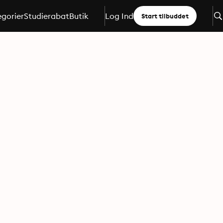
gorier
Studierabat
Butik
Log Ind
Start tilbuddet