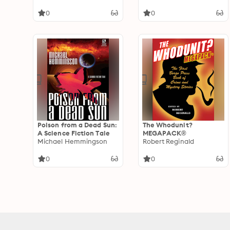
0
0
Poison from a Dead Sun:
The Whodunit?
A Science Fiction Tale
MEGAPACK®
Michael Hemmingson
Robert Reginald
0
0