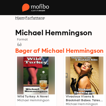
Hjem
Forfattere
Michael Hemmingson
Format
Bøger af Michael Hemmingson
Wild Turkey: A Novel
Vivacious Vixens &
Michael Hemmingson
Blackmail Babes: Tales
of Erotic Noir
Michael Hemmingson