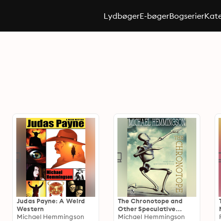
Lydbøger
E-bøger
Bogserier
Kate
Judas Payne: A Weird
The Chronotope and
Western
Other Speculative
Michael Hemmingson
Fictions
Michael Hemmingson