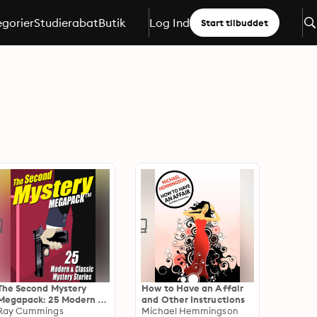
gorier
Studierabat
Butik
Log Ind
Start tilbuddet
The Second Mystery
How to Have an Affair
Megapack: 25 Modern &
and Other Instructions
Classic Mystery Stories
Ray Cummings
Michael Hemmingson