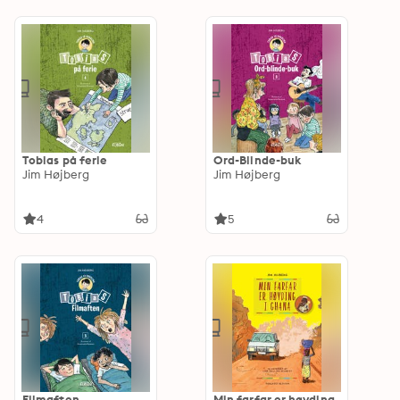
Tobias på ferie
Ord-Blinde-buk
Jim Højberg
Jim Højberg
4
5
Filmaften
Min farfar er høvding