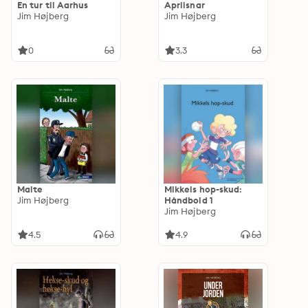
En tur til Aarhus
Aprilsnar
Jim Højberg
Jim Højberg
0
3.3
Malte
Mikkels hop-skud:
Jim Højberg
Håndbold 1
Jim Højberg
4.5
4.9