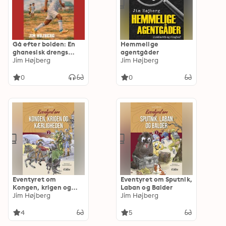
Gå efter bolden: En
Hemmelige
ghanesisk drengs
agentgåder
fodboldeventyr
Jim Højberg
Jim Højberg
0
0
Eventyret om
Eventyret om Sputnik,
Kongen, krigen og
Laban og Balder
kærligheden
Jim Højberg
Jim Højberg
4
5