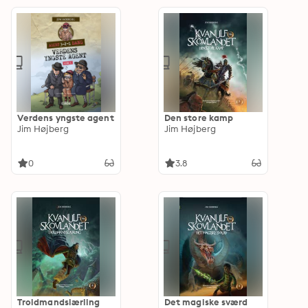
Verdens yngste agent
Den store kamp
Jim Højberg
Jim Højberg
0
3.8
Troldmandslærling
Det magiske sværd