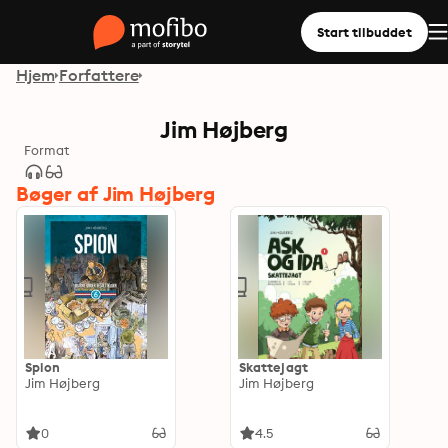
Start tilbuddet
Hjem
Forfattere
Jim Højberg
Format
Bøger af Jim Højberg
Spion
Skattejagt
Jim Højberg
Jim Højberg
0
4.5