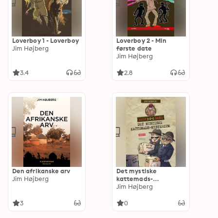
Loverboy 1 - Loverboy
Loverboy 2 - Min
Jim Højberg
første date
Jim Højberg
3.4
2.8
Den afrikanske arv
Det mystiske
Jim Højberg
kattemads-
mysterium
Jim Højberg
3
0