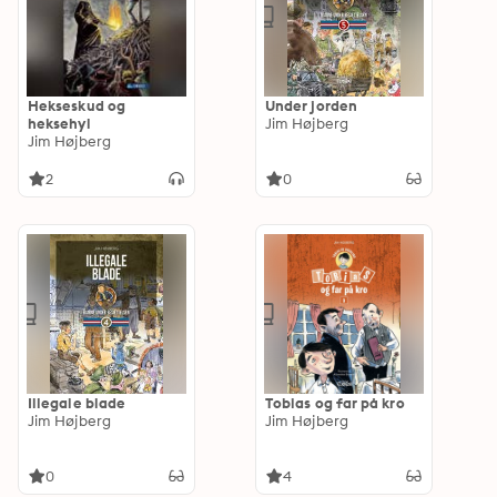
Hekseskud og
Under jorden
heksehyl
Jim Højberg
Jim Højberg
2
0
Illegale blade
Tobias og far på kro
Jim Højberg
Jim Højberg
0
4