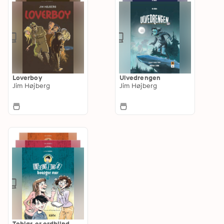
Loverboy
Ulvedrengen
Jim Højberg
Jim Højberg
Tobias er ordblind