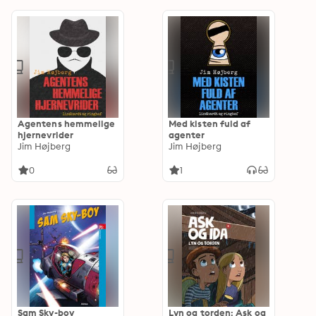
Agentens hemmelige
Med kisten fuld af
hjernevrider
agenter
Jim Højberg
Jim Højberg
0
1
Sam Sky-boy
Lyn og torden: Ask og