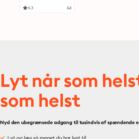
4.3
Lyt når som hels
som helst
Nyd den ubegrænsede adgang til tusindvis af spændende e- 
Lyt og læs så meget du har lyst til