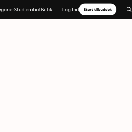
gorier
Studierabat
Butik
Log Ind
Start tilbuddet