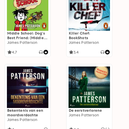
Middle School: Dog's
Killer Chef:
Best Friend: (Middle
BookShots
School 8)
James Patterson
James Patterson
4.7
3.4
Bekentenis van een
De eerstverlorene
moordverdachte
James Patterson
James Patterson