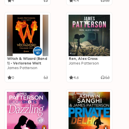
4
4.4
Witch & Wizard (Band
Ren, Alex Cross
1) - Verlorene Welt
James Patterson
James Patterson
0
4.6