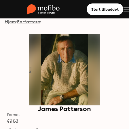
Start tilbuddet
Hjem
Forfattere
James Patterson
Format