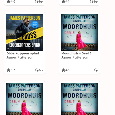
4.6
4.1
Edderkoppens spind
Moordhuis - Deel 5
James Patterson
James Patterson
3.7
4.5