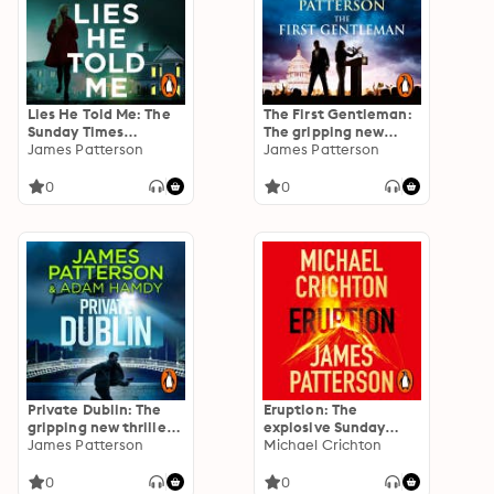
Lies He Told Me: The
The First Gentleman:
Sunday Times
The gripping new
bestseller and 'a
James Patterson
political thriller and
James Patterson
thriller you won't
Sunday Times
want to miss!' Freida
bestseller from the
0
0
McFadden
authors of The
President is Missing
Private Dublin: The
Eruption: The
gripping new thriller
explosive Sunday
in the globally
James Patterson
Times bestselling
Michael Crichton
bestselling detective
thriller
series
0
0