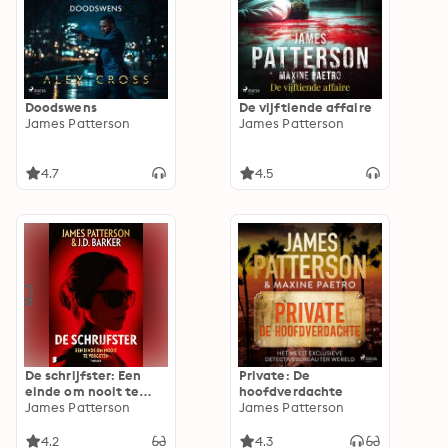
Doodswens
De vijftiende affaire
James Patterson
James Patterson
4.7
4.5
De schrijfster: Een
Private: De
einde om nooit te
hoofdverdachte
vergeten
James Patterson
James Patterson
4.2
4.3