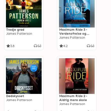
Tredje grad
Maximum Ride 3 -
James Patterson
Verdensfrelse og
anden ekstremsport
James Patterson
3.8
4.2
Dødskysset
Maximum Ride 2 -
James Patterson
Aldrig mere skole
James Patterson