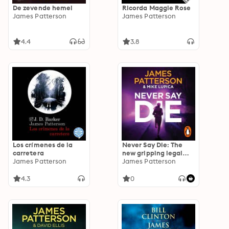
De zevende hemel
Ricorda Maggie Rose
James Patterson
James Patterson
4.4
3.8
Los crímenes de la
Never Say Die: The
carretera
new gripping legal
James Patterson
thriller from Sunday
James Patterson
Times bestselling
author (A Jane Smith
4.3
0
Thriller)