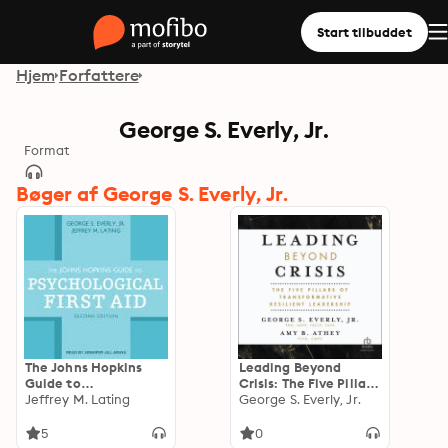
Start tilbuddet
Hjem
Forfattere
George S. Everly, Jr.
Format
Bøger af George S. Everly, Jr.
The Johns Hopkins
Leading Beyond
Guide to
Crisis: The Five Pillars
Psychological First
Jeffrey M. Lating
of Transformative
George S. Everly, Jr.
Aid, Second Edition
Resilient Leadership
5
0