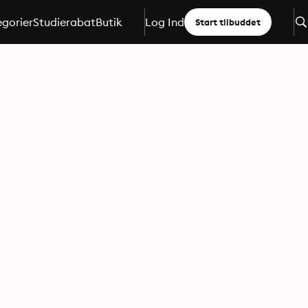
gorier
Studierabat
Butik
Log Ind
Start tilbuddet