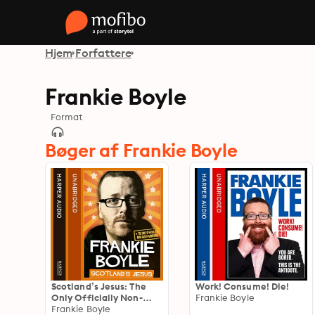
Hjem
Forfattere
Frankie Boyle
Format
Bøger af Frankie Boyle
Scotland’s Jesus: The
Work! Consume! Die!
Only Officially Non-
Frankie Boyle
racist Comedian
Frankie Boyle