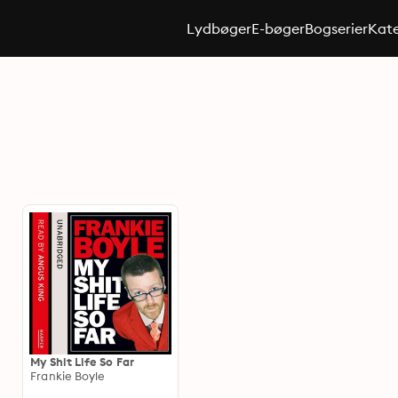
Lydbøger
E-bøger
Bogserier
Kate
My Shit Life So Far
Frankie Boyle