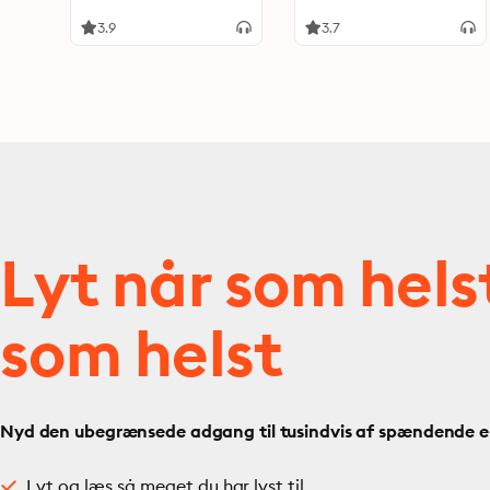
3.9
3.7
Lyt når som hels
som helst
Nyd den ubegrænsede adgang til tusindvis af spændende e- 
Lyt og læs så meget du har lyst til