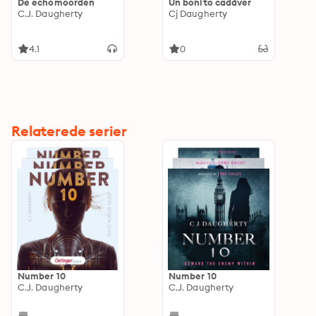
De echomoorden
Un bonito cadáver
C.J. Daugherty
Cj Daugherty
4.1
0
Relaterede serier
Number 10
Number 10
C.J. Daugherty
C.J. Daugherty