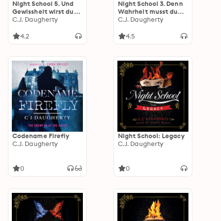
Night School 5. Und
Night School 3. Denn
Gewissheit wirst du
Wahrheit musst du
haben
C.J. Daugherty
suchen
C.J. Daugherty
4.2
4.5
Codename Firefly
Night School: Legacy
C.J. Daugherty
C.J. Daugherty
0
0