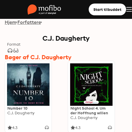
Start tilbuddet
Hjem
Forfattere
C.J. Daugherty
Format
Bøger af C.J. Daugherty
Number 10
Night School 4. Um
C.J. Daugherty
der Hoffnung willen
C.J. Daugherty
4.3
4.3