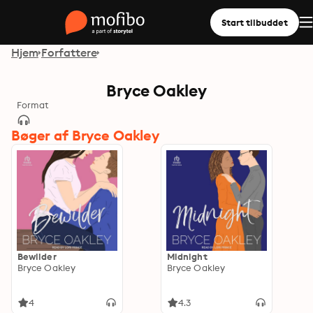
Start tilbuddet
Hjem
Forfattere
Bryce Oakley
Format
Bøger af Bryce Oakley
Bewilder
Midnight
Bryce Oakley
Bryce Oakley
4
4.3