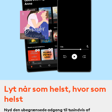
Lyt når som helst, hvor som
helst
Nyd den ubegrænsede adgang til tusindvis af