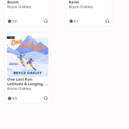
Bloom
Revel
Bryce Oakley
Bryce Oakley
3.9
4.1
One Last Run:
Latitude & Longing,
Book 1
Bryce Oakley
4.5