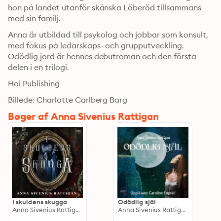
hon på landet utanför skånska Löberöd tillsammans 
med sin familj.  
Anna är utbildad till psykolog och jobbar som konsult, 
med fokus på ledarskaps- och grupputveckling. 
Odödlig jord är hennes debutroman och den första 
delen i en trilogi.
Hoi Publishing
Billede: Charlotte Carlberg Barg
Bøger af Anna Sivenius Rattigan
I skuldens skugga
Odödlig själ
Anna Sivenius Rattigan
Anna Sivenius Rattigan