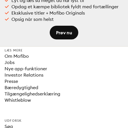
Lyt og læs så meget du har lyst til
Opdag et kæmpe bibliotek fyldt med fortællinger
Eksklusive titler + Mofibo Originals
Opsig når som helst
Prøv nu
LÆS MERE
Om Mofibo
Jobs
Nye app-funktioner
Investor Relations
Presse
Bæredygtighed
Tilgængelighedserklæring
Whistleblow
UDFORSK
Søg