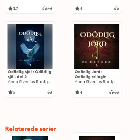
3.7
4
Odödlig själ : Odödlig
Odödlig Jord :
själ, del 2
Odödlig trilogin
Anna Sivenius Rattigan
Anna Sivenius Rattigan
5
4
Relaterede serier